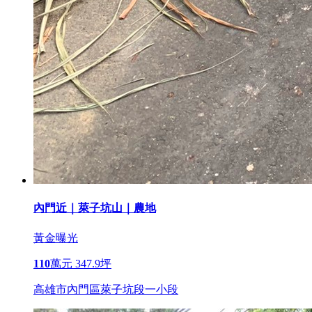
內門近｜萊子坑山｜農地
黃金曝光
110
萬元
347.9坪
高雄市內門區萊子坑段一小段