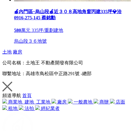
🍎內門區~烏山段🍎近３０８高地角窗丙建335坪💎洽
0916-275-145 蔡銘勳
580
萬元
335坪/重劃建地
烏山段３６地號
土地
廠房
公司名稱：
土地王 不動產開發有限公司
聯繫地址：
高雄市鳥松區中正路291號 -總部
頻道導航
首頁
商業地
建地
工業地
廠房
一般農地
商辦
店面
租地
法拍
經紀業者