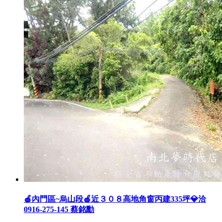
🍎內門區~烏山段🍎近３０８高地角窗丙建335坪💎洽
0916-275-145 蔡銘勳