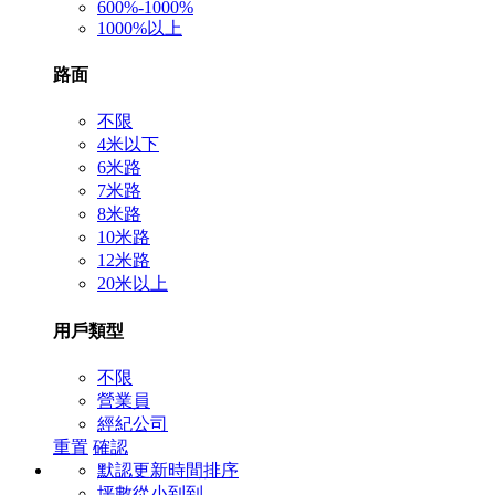
600%-1000%
1000%以上
路面
不限
4米以下
6米路
7米路
8米路
10米路
12米路
20米以上
用戶類型
不限
營業員
經紀公司
重置
確認
默認更新時間排序
坪數從小到到