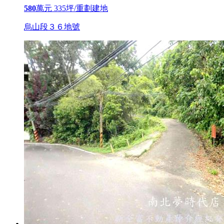
580
萬元
335坪/重劃建地
烏山段３６地號