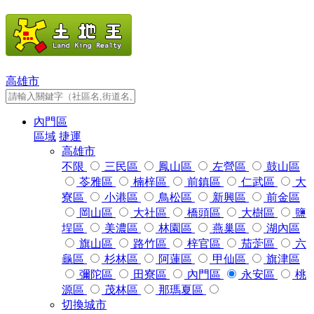
高雄市
內門區
區域
捷運
高雄市
不限
三民區
鳳山區
左營區
鼓山區
苓雅區
楠梓區
前鎮區
仁武區
大
寮區
小港區
鳥松區
新興區
前金區
岡山區
大社區
橋頭區
大樹區
鹽
埕區
美濃區
林園區
燕巢區
湖內區
旗山區
路竹區
梓官區
茄萣區
六
龜區
杉林區
阿蓮區
甲仙區
旗津區
彌陀區
田寮區
內門區
永安區
桃
源區
茂林區
那瑪夏區
切換城市