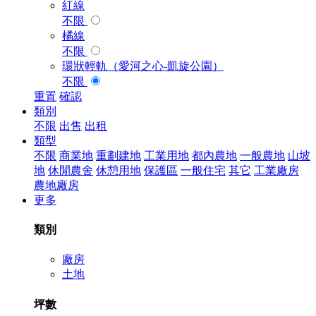
紅線
不限
橘線
不限
環狀輕軌（愛河之心-凱旋公園）
不限
重置
確認
類別
不限
出售
出租
類型
不限
商業地
重劃建地
工業用地
都內農地
一般農地
山坡
地
休閒農舍
休憩用地
保護區
一般住宅
其它
工業廠房
農地廠房
更多
類別
廠房
土地
坪數