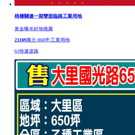
梧棲關連一期雙面臨路工業用地
黃金曝光
好地推薦
23109
萬元
868坪/工業用地
61快速道路