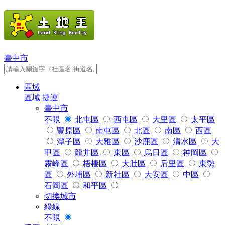
臺中市
區域
區域
捷運
臺中市
不限
北屯區
西屯區
大里區
太平區
豐原區
南屯區
北區
南區
西區
潭子區
大雅區
沙鹿區
清水區
大
甲區
龍井區
東區
烏日區
神岡區
霧峰區
梧棲區
大肚區
后里區
東勢
區
外埔區
新社區
大安區
中區
石岡區
和平區
切換城市
綠線
不限