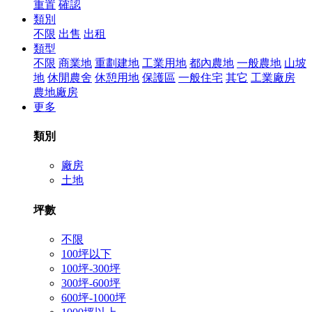
重置
確認
類別
不限
出售
出租
類型
不限
商業地
重劃建地
工業用地
都內農地
一般農地
山坡
地
休閒農舍
休憩用地
保護區
一般住宅
其它
工業廠房
農地廠房
更多
類別
廠房
土地
坪數
不限
100坪以下
100坪-300坪
300坪-600坪
600坪-1000坪