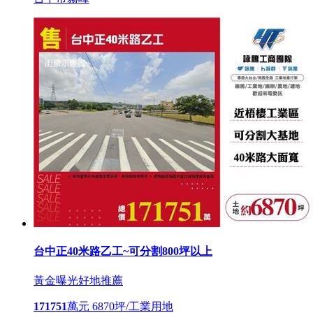
台中正40米路乙工~可分割800坪以上
黃金曝光
好地推薦
171751
萬元
6870坪/工業用地