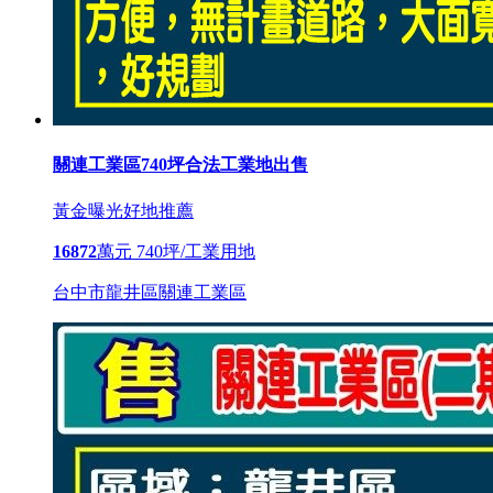
關連工業區740坪合法工業地出售
黃金曝光
好地推薦
16872
萬元
740坪/工業用地
台中市龍井區關連工業區