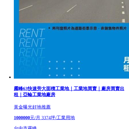
霧峰63快速旁大面積工業地｜工業地買賣｜廠房買賣出
租｜亞輪工業地廠房
黃金曝光
好地推薦
1000000
元/月
3374坪/工業用地
台中市霧峰