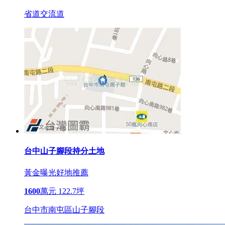
省道交流道
台中山子腳段持分土地
黃金曝光
好地推薦
1600
萬元
122.7坪
台中市南屯區山子腳段