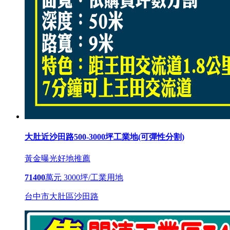
大肚近沙田路500-3000坪工業地(可彈性分割)
黃金曝光
好地推薦
71400
萬元
3000坪/工業用地
台中市大肚區沙田路