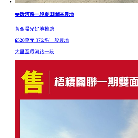
❤️環河路一段夏田園區農地
黃金曝光
好地推薦
6520
萬元
376坪/一般農地
大里區環河路一段