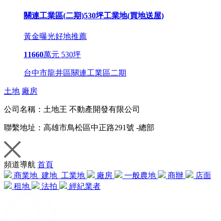
關連工業區(二期)530坪工業地(買地送屋)
黃金曝光
好地推薦
11660
萬元
530坪
台中市龍井區關連工業區二期
土地
廠房
公司名稱：
土地王 不動產開發有限公司
聯繫地址：
高雄市鳥松區中正路291號 -總部
頻道導航
首頁
商業地
建地
工業地
廠房
一般農地
商辦
店面
租地
法拍
經紀業者