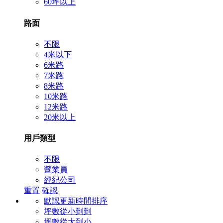
60坪以上
路面
不限
4米以下
6米路
7米路
8米路
10米路
12米路
20米以上
用戶類型
不限
營業員
經紀公司
重置
確認
默認更新時間排序
坪數從小到到
坪數從大到小