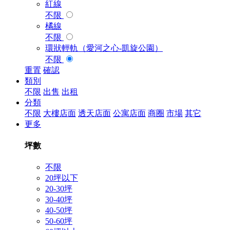
紅線
不限
橘線
不限
環狀輕軌（愛河之心-凱旋公園）
不限
重置
確認
類別
不限
出售
出租
分類
不限
大樓店面
透天店面
公寓店面
商圈
市場
其它
更多
坪數
不限
20坪以下
20-30坪
30-40坪
40-50坪
50-60坪