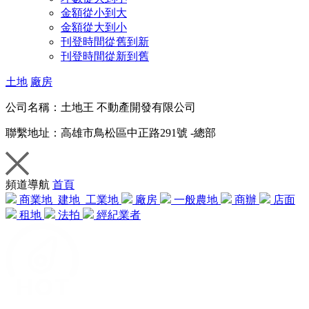
金額從小到大
金額從大到小
刊登時間從舊到新
刊登時間從新到舊
土地
廠房
公司名稱：
土地王 不動產開發有限公司
聯繫地址：
高雄市鳥松區中正路291號 -總部
頻道導航
首頁
商業地
建地
工業地
廠房
一般農地
商辦
店面
租地
法拍
經紀業者