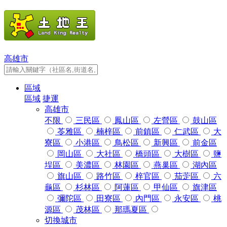
高雄市
區域
區域
捷運
高雄市
不限
三民區
鳳山區
左營區
鼓山區
苓雅區
楠梓區
前鎮區
仁武區
大
寮區
小港區
鳥松區
新興區
前金區
岡山區
大社區
橋頭區
大樹區
鹽
埕區
美濃區
林園區
燕巢區
湖內區
旗山區
路竹區
梓官區
茄萣區
六
龜區
杉林區
阿蓮區
甲仙區
旗津區
彌陀區
田寮區
內門區
永安區
桃
源區
茂林區
那瑪夏區
切換城市