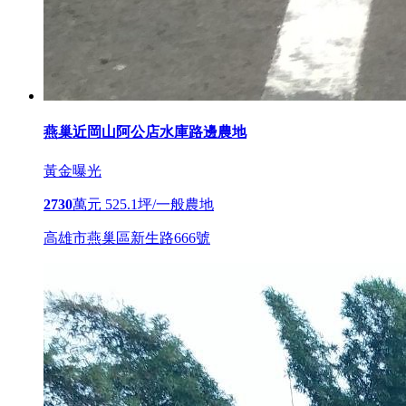
燕巢近岡山阿公店水庫路邊農地
黃金曝光
2730
萬元
525.1坪/一般農地
高雄市燕巢區新生路666號