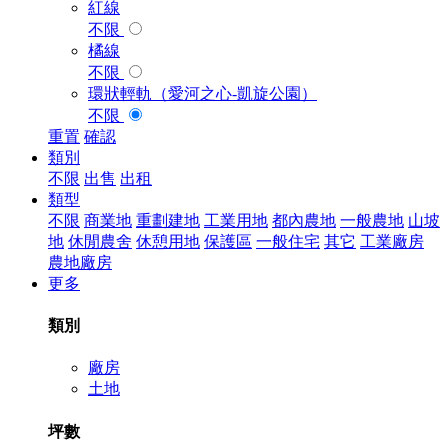
紅線
不限
橘線
不限
環狀輕軌（愛河之心-凱旋公園）
不限
重置
確認
類別
不限
出售
出租
類型
不限
商業地
重劃建地
工業用地
都內農地
一般農地
山坡
地
休閒農舍
休憩用地
保護區
一般住宅
其它
工業廠房
農地廠房
更多
類別
廠房
土地
坪數