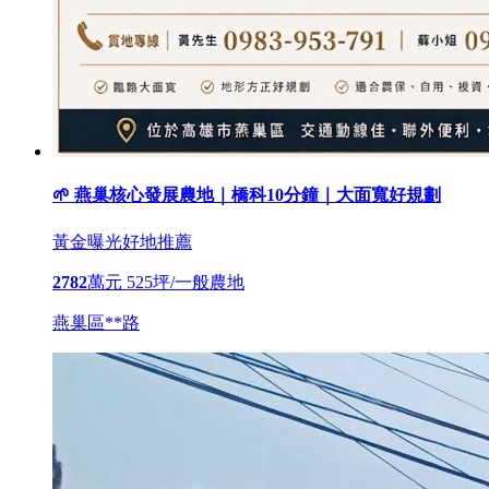
🌱 燕巢核心發展農地｜橋科10分鐘｜大面寬好規劃
黃金曝光
好地推薦
2782
萬元
525坪/一般農地
燕巢區**路