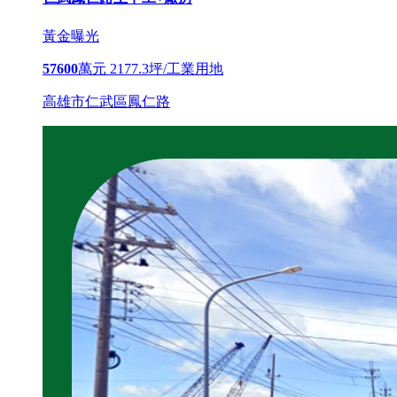
黃金曝光
57600
萬元
2177.3坪/工業用地
高雄市仁武區鳳仁路