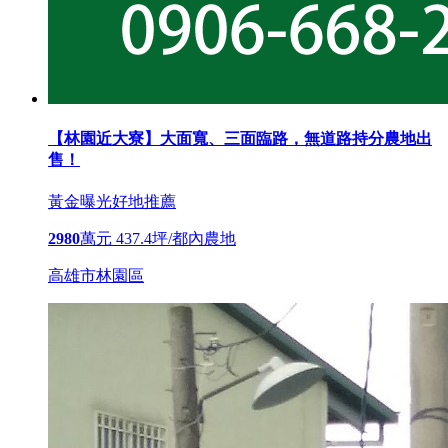
【林園近大寮】大面寬、三面臨路，無道路持分農地出
售！
黃金曝光
好地推薦
2980
萬元
437.4坪/都內農地
高雄市林園區