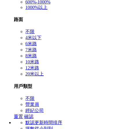
600%-1000%
1000%以上
路面
不限
4米以下
6米路
7米路
8米路
10米路
12米路
20米以上
用戶類型
不限
營業員
經紀公司
重置
確認
默認更新時間排序
坪數從小到到