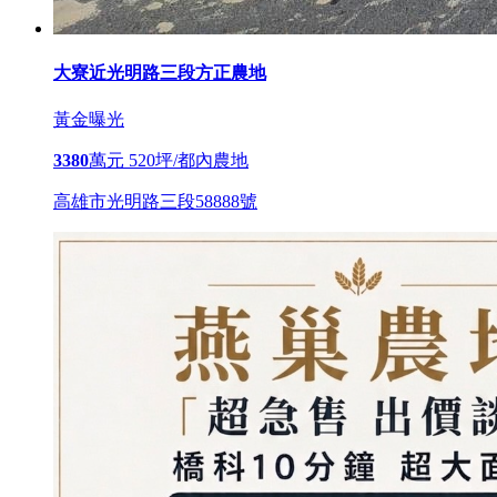
大寮近光明路三段方正農地
黃金曝光
3380
萬元
520坪/都內農地
高雄市光明路三段58888號