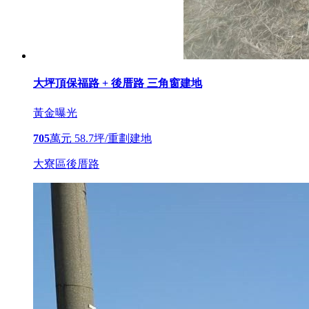
大坪頂保福路 + 後厝路 三角窗建地
黃金曝光
705
萬元
58.7坪/重劃建地
大寮區後厝路