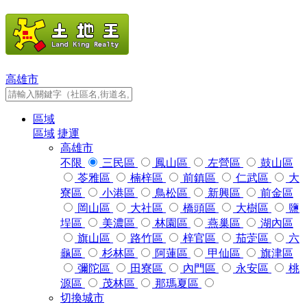
高雄市
區域
區域
捷運
高雄市
不限
三民區
鳳山區
左營區
鼓山區
苓雅區
楠梓區
前鎮區
仁武區
大
寮區
小港區
鳥松區
新興區
前金區
岡山區
大社區
橋頭區
大樹區
鹽
埕區
美濃區
林園區
燕巢區
湖內區
旗山區
路竹區
梓官區
茄萣區
六
龜區
杉林區
阿蓮區
甲仙區
旗津區
彌陀區
田寮區
內門區
永安區
桃
源區
茂林區
那瑪夏區
切換城市