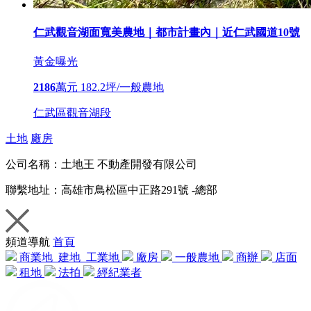
仁武觀音湖面寬美農地｜都市計畫內｜近仁武國道10號
黃金曝光
2186
萬元
182.2坪/一般農地
仁武區觀音湖段
土地
廠房
公司名稱：
土地王 不動產開發有限公司
聯繫地址：
高雄市鳥松區中正路291號 -總部
頻道導航
首頁
商業地
建地
工業地
廠房
一般農地
商辦
店面
租地
法拍
經紀業者