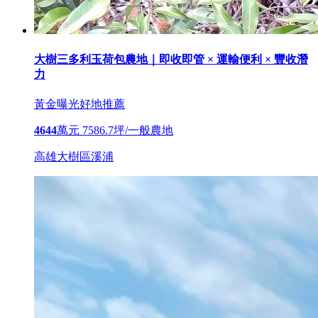
大樹三多利玉荷包農地｜即收即管 × 運輸便利 × 豐收潛
力
黃金曝光
好地推薦
4644
萬元
7586.7坪/一般農地
高雄大樹區溪浦