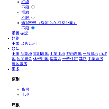
紅線
不限
橘線
不限
環狀輕軌（愛河之心-凱旋公園）
不限
重置
確認
類別
不限
出售
出租
類型
不限
商業地
重劃建地
工業用地
都內農地
一般農地
山坡
地
休閒農舍
休憩用地
保護區
一般住宅
其它
工業廠房
農地廠房
更多
類別
廠房
土地
坪數