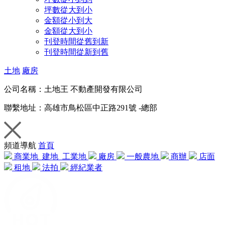
坪數從大到小
金額從小到大
金額從大到小
刊登時間從舊到新
刊登時間從新到舊
土地
廠房
公司名稱：
土地王 不動產開發有限公司
聯繫地址：
高雄市鳥松區中正路291號 -總部
頻道導航
首頁
商業地
建地
工業地
廠房
一般農地
商辦
店面
租地
法拍
經紀業者