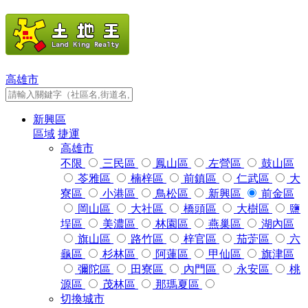
高雄市
新興區
區域
捷運
高雄市
不限
三民區
鳳山區
左營區
鼓山區
苓雅區
楠梓區
前鎮區
仁武區
大
寮區
小港區
鳥松區
新興區
前金區
岡山區
大社區
橋頭區
大樹區
鹽
埕區
美濃區
林園區
燕巢區
湖內區
旗山區
路竹區
梓官區
茄萣區
六
龜區
杉林區
阿蓮區
甲仙區
旗津區
彌陀區
田寮區
內門區
永安區
桃
源區
茂林區
那瑪夏區
切換城市