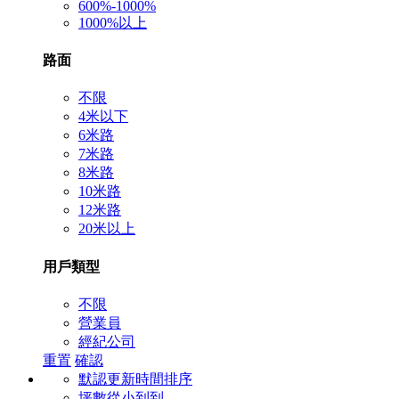
600%-1000%
1000%以上
路面
不限
4米以下
6米路
7米路
8米路
10米路
12米路
20米以上
用戶類型
不限
營業員
經紀公司
重置
確認
默認更新時間排序
坪數從小到到