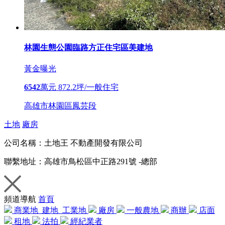
林園生態公園臨路方正住宅區美建地
黃金曝光
6542
萬元
872.2坪/一般住宅
高雄市林園區鳳芸段
土地
廠房
公司名稱：
土地王 不動產開發有限公司
聯繫地址：
高雄市鳥松區中正路291號 -總部
頻道導航
首頁
商業地
建地
工業地
廠房
一般農地
商辦
店面
租地
法拍
經紀業者