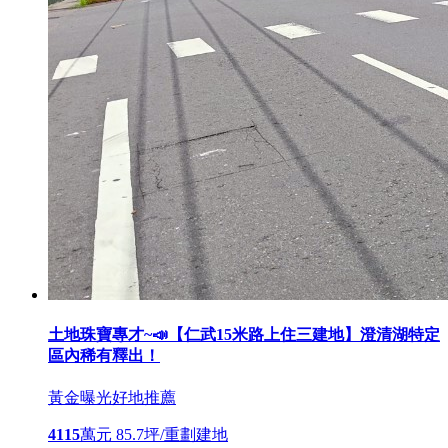
土地珠寶專才~📣【仁武15米路上住三建地】澄清湖特定
區內稀有釋出！
黃金曝光
好地推薦
4115
萬元
85.7坪/重劃建地