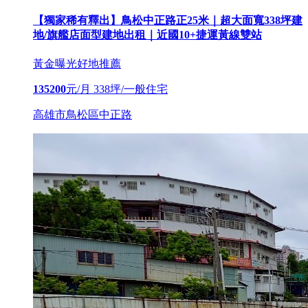
【獨家稀有釋出】鳥松中正路正25米｜超大面寬338坪建
地/旗艦店面型建地出租｜近國10+捷運黃線雙站
黃金曝光
好地推薦
135200
元/月
338坪/一般住宅
高雄市鳥松區中正路