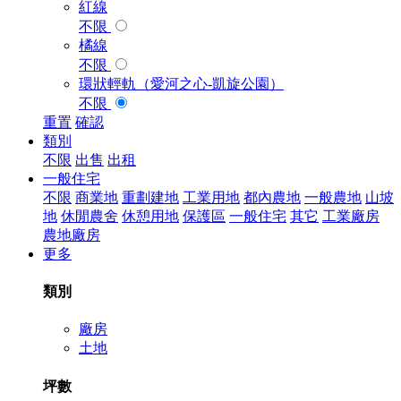
紅線
不限
橘線
不限
環狀輕軌（愛河之心-凱旋公園）
不限
重置
確認
類別
不限
出售
出租
一般住宅
不限
商業地
重劃建地
工業用地
都內農地
一般農地
山坡
地
休閒農舍
休憩用地
保護區
一般住宅
其它
工業廠房
農地廠房
更多
類別
廠房
土地
坪數