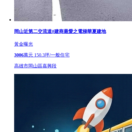
岡山近第二交流道#建商最愛之電梯華夏建地
黃金曝光
3006
萬元
150.3坪/一般住宅
高雄市岡山區嘉興段