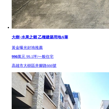
大樹~水果之鄉 乙種建築用地/6筆
黃金曝光
好地推薦
990
萬元
99.1坪/一般住宅
高雄市大樹區井腳路666號