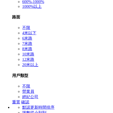
600%-1000%
1000%以上
路面
不限
4米以下
6米路
7米路
8米路
10米路
12米路
20米以上
用戶類型
不限
營業員
經紀公司
重置
確認
默認更新時間排序
坪數從小到到