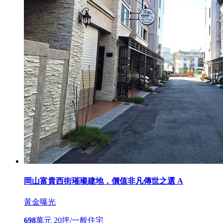
岡山富貴西街璀璨建地，價值非凡傳世之選 A
黃金曝光
698
萬元
20坪/一般住宅