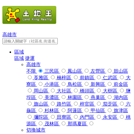
高雄市
區域
區域
捷運
高雄市
不限
三民區
鳳山區
左營區
鼓山區
苓雅區
楠梓區
前鎮區
仁武區
大
寮區
小港區
鳥松區
新興區
前金區
岡山區
大社區
橋頭區
大樹區
鹽
埕區
美濃區
林園區
燕巢區
湖內區
旗山區
路竹區
梓官區
茄萣區
六
龜區
杉林區
阿蓮區
甲仙區
旗津區
彌陀區
田寮區
內門區
永安區
桃
源區
茂林區
那瑪夏區
切換城市