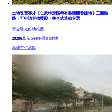
土地珠寶專才【仁武特定區稀有整體開發建地】三面臨
路・可申請容積獎勵・整合式造鎮首選
黃金曝光
好地推薦
28286
萬元
544坪/重劃建地
高雄市仁武區