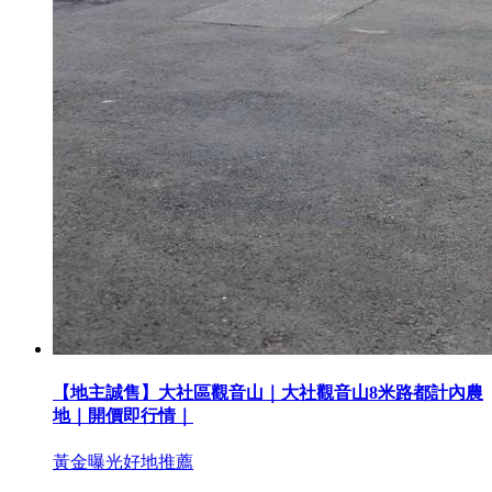
【地主誠售】大社區觀音山｜大社觀音山8米路都計內農
地｜開價即行情｜
黃金曝光
好地推薦