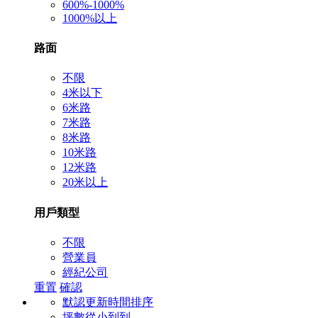
600%-1000%
1000%以上
路面
不限
4米以下
6米路
7米路
8米路
10米路
12米路
20米以上
用戶類型
不限
營業員
經紀公司
重置
確認
默認更新時間排序
坪數從小到到