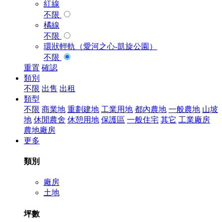
紅線
不限
橘線
不限
環狀輕軌（愛河之心-凱旋公園）
不限
重置
確認
類別
不限
出售
出租
類型
不限
商業地
重劃建地
工業用地
都內農地
一般農地
山坡
地
休閒農舍
休憩用地
保護區
一般住宅
其它
工業廠房
農地廠房
更多
類別
廠房
土地
坪數