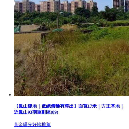
【鳳山建地｜低總價稀有釋出】面寬17米｜方正基地｜
近鳳山93期重劃區(89)
黃金曝光
好地推薦