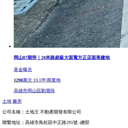
岡山87期旁｜20米路超級大面寬方正店面美建地
黃金曝光
1290
萬元
19.1坪/商業地
高雄市岡山區劉厝段
土地
廠房
公司名稱：
土地王 不動產開發有限公司
聯繫地址：
高雄市鳥松區中正路291號 -總部