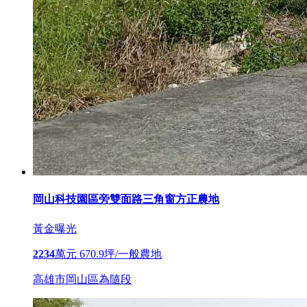
岡山科技園區旁雙面路三角窗方正農地
黃金曝光
2234
萬元
670.9坪/一般農地
高雄市岡山區為隨段