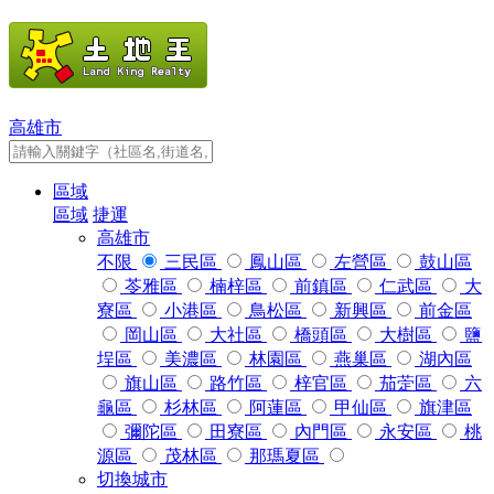
高雄市
區域
區域
捷運
高雄市
不限
三民區
鳳山區
左營區
鼓山區
苓雅區
楠梓區
前鎮區
仁武區
大
寮區
小港區
鳥松區
新興區
前金區
岡山區
大社區
橋頭區
大樹區
鹽
埕區
美濃區
林園區
燕巢區
湖內區
旗山區
路竹區
梓官區
茄萣區
六
龜區
杉林區
阿蓮區
甲仙區
旗津區
彌陀區
田寮區
內門區
永安區
桃
源區
茂林區
那瑪夏區
切換城市