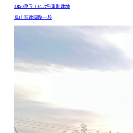
4850
萬元
134.7坪/重劃建地
鳳山區建國路一段