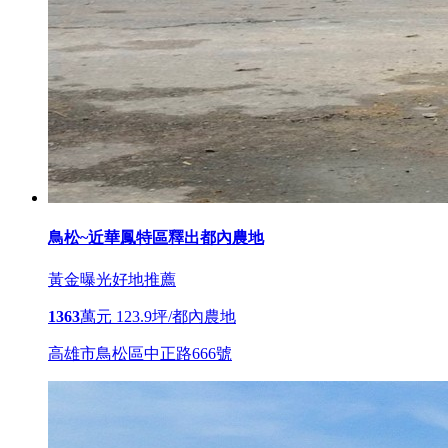
鳥松~近華鳳特區釋出都內農地
黃金曝光
好地推薦
1363
萬元
123.9坪/都內農地
高雄市鳥松區中正路666號