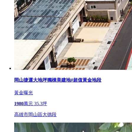
岡山捷運大地坪獨棟美建地#超值黃金地段
黃金曝光
1980
萬元
35.3坪
高雄市岡山區大德段