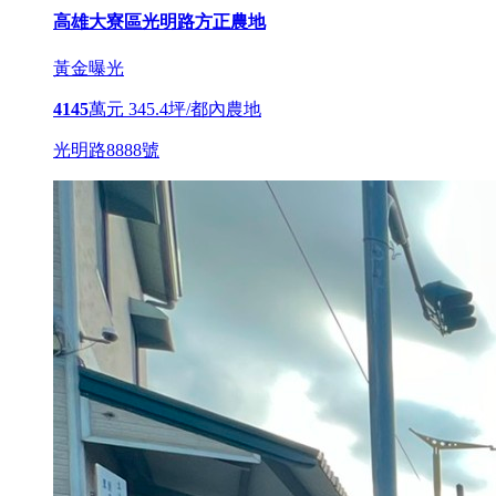
高雄大寮區光明路方正農地
黃金曝光
4145
萬元
345.4坪/都內農地
光明路8888號