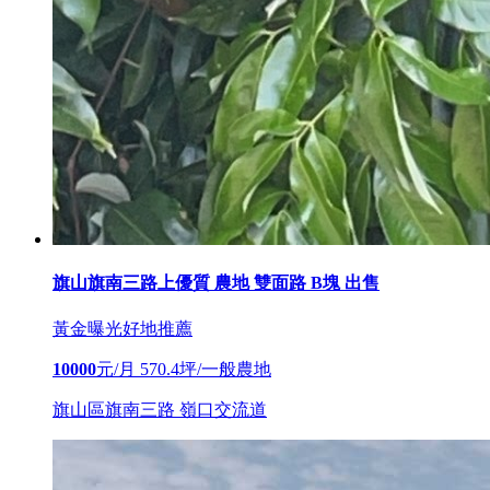
旗山旗南三路上優質 農地 雙面路 B塊 出售
黃金曝光
好地推薦
10000
元/月
570.4坪/一般農地
旗山區旗南三路 嶺口交流道