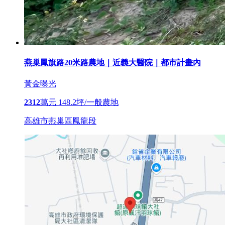
燕巢鳳旗路20米路農地｜近義大醫院｜都市計畫內
黃金曝光
2312
萬元
148.2坪/一般農地
高雄市燕巢區鳳龍段