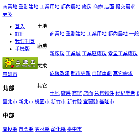
商業地
重劃建地
工業用地
都內農地
廠房
商辦
店面
提交需求
更多
土地
登入
商業地
重劃建地
工業用地
都內農地
一般
註冊
我要刊登
廠房
手機版
新廠房
工業城
工業區廠房
零星工業廠房
需求
危樓改建
都市更新
自辦重劃
其它需求
高雄市
其它
北部
土地
廠房
商辦
店面
急售物件
經紀業者
臺北市
新北市
桃園市
新竹市
新竹縣
宜蘭縣
基隆市
中部
南投縣
苗栗縣
雲林縣
彰化縣
臺中市