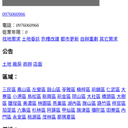
0976060966
電話：
0976060966
從業年限：
0
找地需求
土地委託
危樓改建
都市更新
自辦重劃
其它需求
公告
土地
廠房
商辦
店面
區域：
三民區
鳳山區
左營區
鼓山區
苓雅區
楠梓區
前鎮區
仁武區
大
寮區
小港區
鳥松區
新興區
前金區
岡山區
大社區
橋頭區
大樹
區
鹽埕區
美濃區
林園區
燕巢區
湖內區
旗山區
路竹區
梓官區
茄萣區
六龜區
杉林區
阿蓮區
甲仙區
旗津區
彌陀區
田寮區
內
門區
永安區
桃源區
茂林區
那瑪夏區