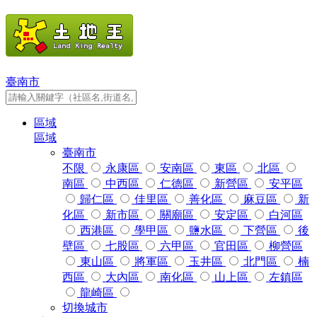
臺南市
區域
區域
臺南市
不限
永康區
安南區
東區
北區
南區
中西區
仁德區
新營區
安平區
歸仁區
佳里區
善化區
麻豆區
新
化區
新市區
關廟區
安定區
白河區
西港區
學甲區
鹽水區
下營區
後
壁區
七股區
六甲區
官田區
柳營區
東山區
將軍區
玉井區
北門區
楠
西區
大內區
南化區
山上區
左鎮區
龍崎區
切換城市