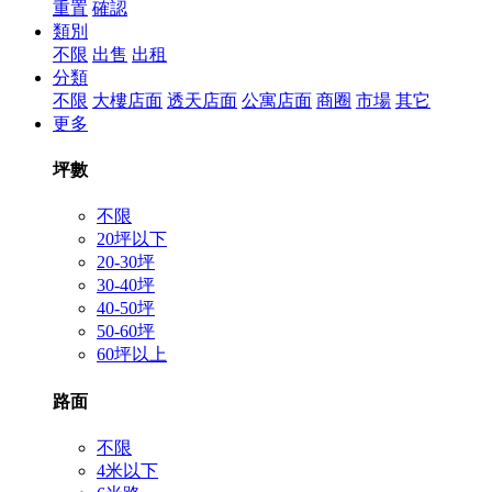
重置
確認
類別
不限
出售
出租
分類
不限
大樓店面
透天店面
公寓店面
商圈
市場
其它
更多
坪數
不限
20坪以下
20-30坪
30-40坪
40-50坪
50-60坪
60坪以上
路面
不限
4米以下