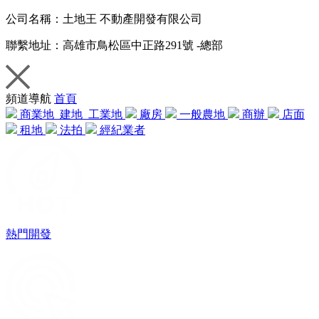
公司名稱：
土地王 不動產開發有限公司
聯繫地址：
高雄市鳥松區中正路291號 -總部
頻道導航
首頁
商業地
建地
工業地
廠房
一般農地
商辦
店面
租地
法拍
經紀業者
熱門開發