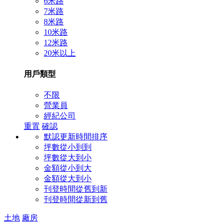
6米路
7米路
8米路
10米路
12米路
20米以上
用戶類型
不限
營業員
經紀公司
重置
確認
默認更新時間排序
坪數從小到到
坪數從大到小
金額從小到大
金額從大到小
刊登時間從舊到新
刊登時間從新到舊
土地
廠房